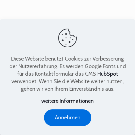
Diese Website benutzt Cookies zur Verbesserung
der Nutzererfahrung. Es werden Google Fonts und
für das Kontaktformular das CMS
HubSpot
2023 Copyright thermis. Alle Rechte
verwendet. Wenn Sie die Website weiter nutzen,
vorbehalten.
gehen wir von Ihrem Einverständnis aus.
Icons made by
Freepik
from
weitere Informationen
www.flaticon.com
is licensed by
CC 3.0 BY
Impressum
Preis-Informationen
Kontakt
Annehmen