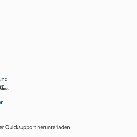
ine
tation
r Quicksupport herunterladen