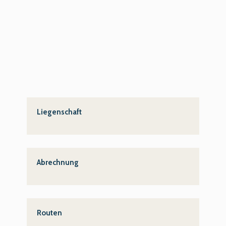
Immer aktuell
Immer auf dem aktuellen Stand.
Updates und Weiterentwicklungen sind inklusive!
Liegenschaft
Abrechnung
Routen