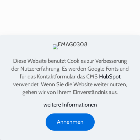
Diese Website benutzt Cookies zur Verbesserung
der Nutzererfahrung. Es werden Google Fonts und
für das Kontaktformular das CMS
HubSpot
2023 Copyright thermis. Alle Rechte
verwendet. Wenn Sie die Website weiter nutzen,
vorbehalten.
gehen wir von Ihrem Einverständnis aus.
Icons made by
Freepik
from
www.flaticon.com
weitere Informationen
is licensed by
CC 3.0 BY
Impressum
Preis-Informationen
Kontakt
Annehmen