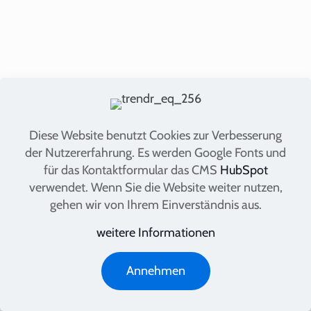
Diese Website benutzt Cookies zur Verbesserung
der Nutzererfahrung. Es werden Google Fonts und
für das Kontaktformular das CMS
HubSpot
2023 Copyright thermis. Alle Rechte
verwendet. Wenn Sie die Website weiter nutzen,
vorbehalten.
gehen wir von Ihrem Einverständnis aus.
Icons made by
Freepik
from
www.flaticon.com
weitere Informationen
is licensed by
CC 3.0 BY
Impressum
Preis-Informationen
Kontakt
Annehmen